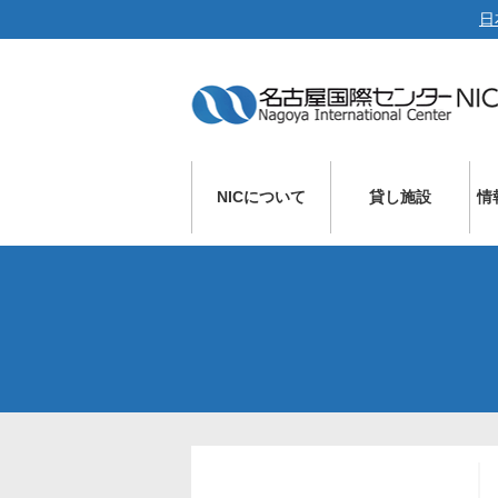
日
NICについて
貸し施設
情