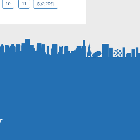
10
11
次の20件
F